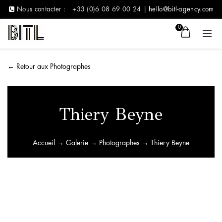
Nous contacter :
+33 (0)6 08 69 00 24 |
hello@bitl-agency.com
0
←
Retour aux Photographes
Thiery Beyne
Accueil
→
Galerie
→
Photographes
→ Thiery Beyne