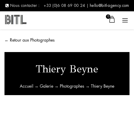
Nous contacter :
+33 (0)6 08 69 00 24 |
hello@bitl-agency.com
0
←
Retour aux Photographes
Thiery Beyne
Accueil
→
Galerie
→
Photographes
→ Thiery Beyne