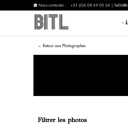
Nous contacter :
+33 (0)6 08 69 00 24 |
hello@b
À
←
Retour aux Photographes
Filtrer les photos