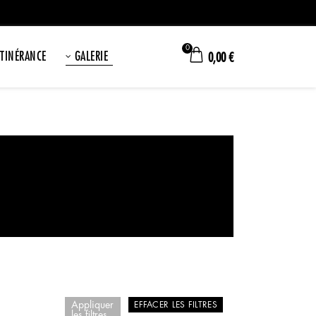
0
ITINÉRANCE
GALERIE
0,00
€
Appliquer
EFFACER LES FILTRES
les filtres