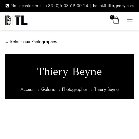
Nous contacter :
+33 (0)6 08 69 00 24 |
hello@bitl-agency.com
0
←
Retour aux Photographes
Thiery Beyne
Accueil
→
Galerie
→
Photographes
→ Thiery Beyne