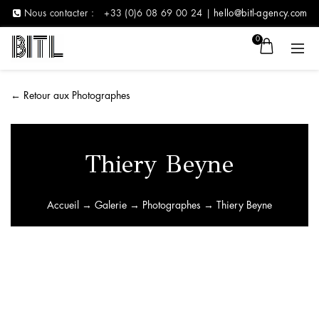
Nous contacter :
+33 (0)6 08 69 00 24 |
hello@bitl-agency.com
0
←
Retour aux Photographes
Thiery Beyne
Accueil
→
Galerie
→
Photographes
→ Thiery Beyne