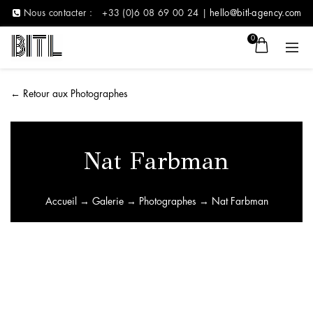
Nous contacter :
+33 (0)6 08 69 00 24 |
hello@bitl-agency.com
0
←
Retour aux Photographes
Nat Farbman
Accueil
→
Galerie
→
Photographes
→ Nat Farbman