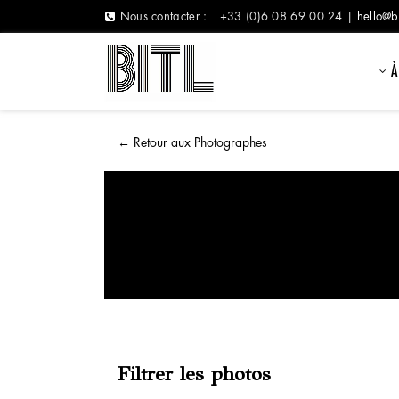
Nous contacter :
+33 (0)6 08 69 00 24 |
hello@b
À
←
Retour aux Photographes
Filtrer les photos