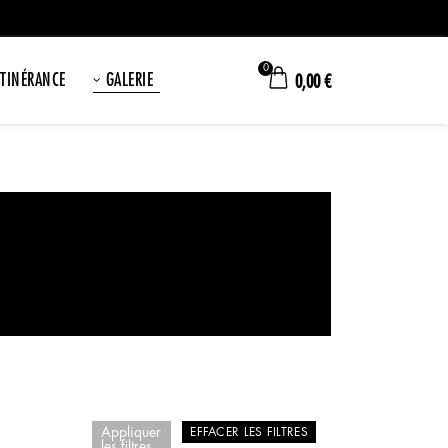
0
ITINÉRANCE
GALERIE
0,00
€
Appliquer
EFFACER LES FILTRES
les filtres