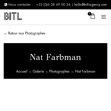
Nous contacter :
+33 (0)6 08 69 00 24 |
hello@bitl-agency.com
0
←
Retour aux Photographes
Nat Farbman
Accueil
→
Galerie
→
Photographes
→ Nat Farbman