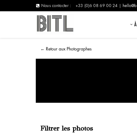
Nous contacter :
+33 (0)6 08 69 00 24 |
hello@b
À
←
Retour aux Photographes
Filtrer les photos