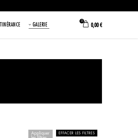
0
ITINÉRANCE
GALERIE
0,00
€
Appliquer
EFFACER LES FILTRES
les filtres