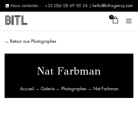
Nous contacter :
+33 (0)6 08 69 00 24 |
hello@bitl-agency.com
0
←
Retour aux Photographes
Nat Farbman
Accueil
→
Galerie
→
Photographes
→ Nat Farbman