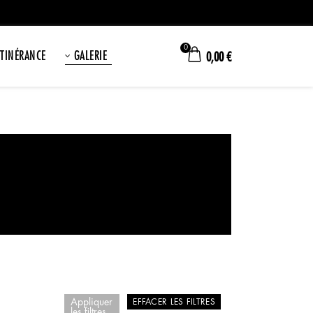
0
ITINÉRANCE
GALERIE
0,00
€
Appliquer
EFFACER LES FILTRES
les filtres