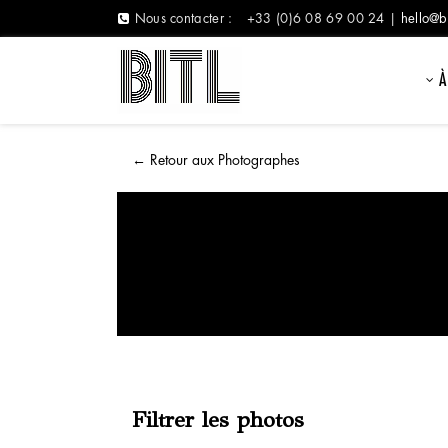
Nous contacter :
+33 (0)6 08 69 00 24 |
hello@b
À
←
Retour aux Photographes
Filtrer les photos