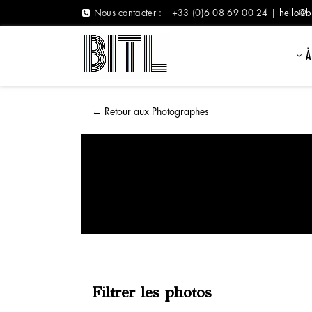
Nous contacter :
+33 (0)6 08 69 00 24 |
hello@b
À
←
Retour aux Photographes
Filtrer les photos