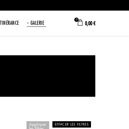
0
ITINÉRANCE
GALERIE
0,00
€
Appliquer
EFFACER LES FILTRES
les filtres