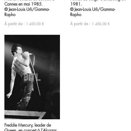
Cannes en mai 1985.
1981.
© Jean-Louis Urli/Gamma-
© Jean-Louis Urli/Gamma-
Rapho
Rapho
À partir de :
À partir de :
1 450,00
€
1 450,00
€
Freddie Mercury, leader de
Queen, en concert à l’Alcazar