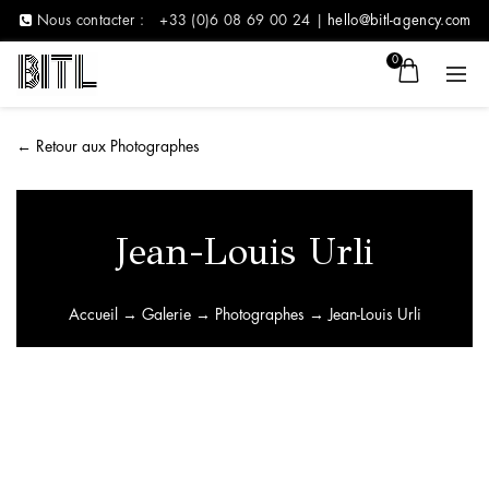
Nous contacter :
+33 (0)6 08 69 00 24 |
hello@bitl-agency.com
0
←
Retour aux Photographes
Jean-Louis Urli
Accueil
→
Galerie
→
Photographes
→ Jean-Louis Urli