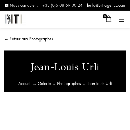
Nous contacter :
+33 (0)6 08 69 00 24 |
hello@bitl-agency.com
0
←
Retour aux Photographes
Jean-Louis Urli
Accueil
→
Galerie
→
Photographes
→ Jean-Louis Urli