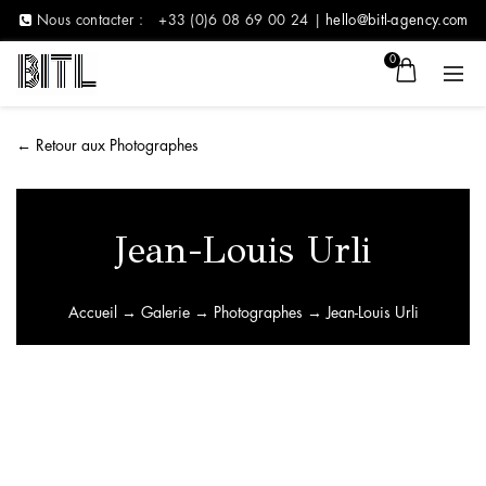
Nous contacter :
+33 (0)6 08 69 00 24 |
hello@bitl-agency.com
0
←
Retour aux Photographes
Jean-Louis Urli
Accueil
→
Galerie
→
Photographes
→ Jean-Louis Urli