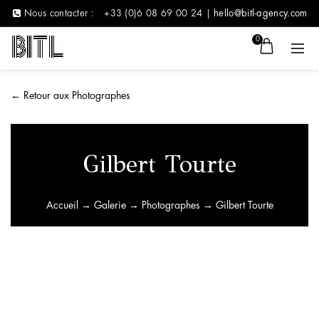
Nous contacter :
+33 (0)6 08 69 00 24 |
hello@bitl-agency.com
0
←
Retour aux Photographes
Gilbert Tourte
Accueil
→
Galerie
→
Photographes
→ Gilbert Tourte