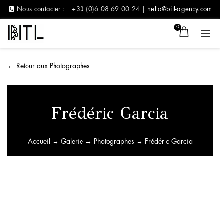
Nous contacter :
+33 (0)6 08 69 00 24 |
hello@bitl-agency.com
0
←
Retour aux Photographes
Frédéric Garcia
Accueil
→
Galerie
→
Photographes
→ Frédéric Garcia