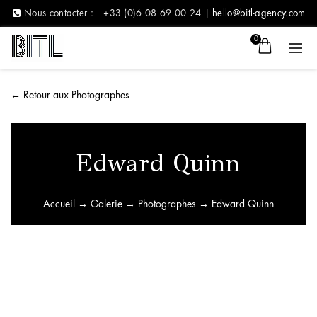
Nous contacter :
+33 (0)6 08 69 00 24 |
hello@bitl-agency.com
0
←
Retour aux Photographes
Edward Quinn
Accueil
→
Galerie
→
Photographes
→ Edward Quinn