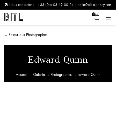
Nous contacter :
+33 (0)6 08 69 00 24 |
hello@bitl-agency.com
0
←
Retour aux Photographes
Edward Quinn
Accueil
→
Galerie
→
Photographes
→ Edward Quinn