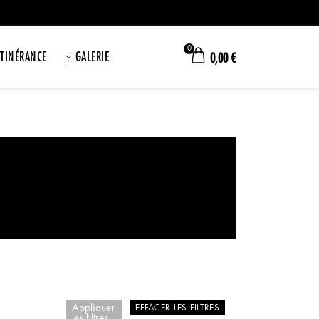
0
ITINÉRANCE
GALERIE
0,00
€
Appliquer
EFFACER LES FILTRES
les filtres