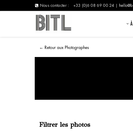
Nous contacter :
+33 (0)6 08 69 00 24 |
hello@b
À
←
Retour aux Photographes
Filtrer les photos