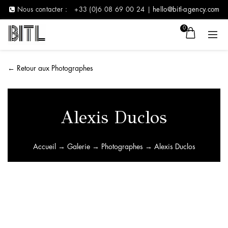
Nous contacter :
+33 (0)6 08 69 00 24 |
hello@bitl-agency.com
0
←
Retour aux Photographes
Alexis Duclos
Accueil
→
Galerie
→
Photographes
→ Alexis Duclos