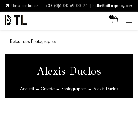
Nous contacter :
+33 (0)6 08 69 00 24 |
hello@bitl-agency.com
0
←
Retour aux Photographes
Alexis Duclos
Accueil
→
Galerie
→
Photographes
→ Alexis Duclos