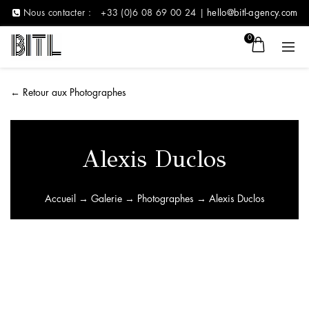
Nous contacter :
+33 (0)6 08 69 00 24 |
hello@bitl-agency.com
0
←
Retour aux Photographes
Alexis Duclos
Accueil
→
Galerie
→
Photographes
→ Alexis Duclos