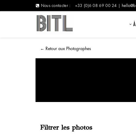
Nous contacter :
+33 (0)6 08 69 00 24 |
hello@b
À
←
Retour aux Photographes
Filtrer les photos