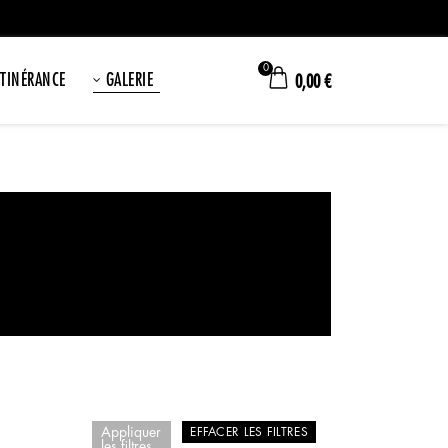
0
ITINÉRANCE
GALERIE
0,00
€
Appliquer
EFFACER LES FILTRES
les filtres