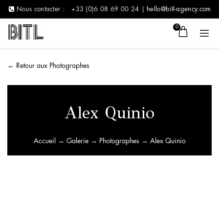
Nous contacter :
+33 (0)6 08 69 00 24 |
hello@bitl-agency.com
0
←
Retour aux Photographes
Alex Quinio
Accueil
→
Galerie
→
Photographes
→ Alex Quinio