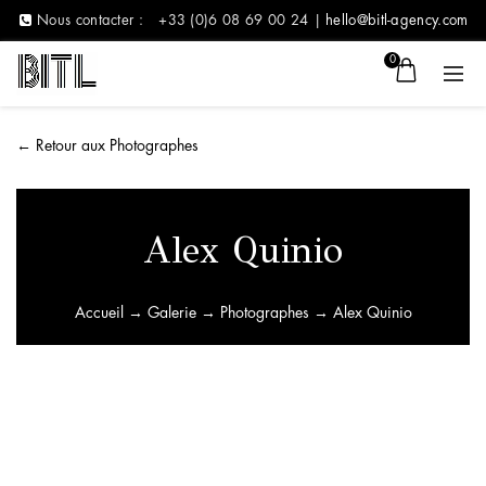
Nous contacter :
+33 (0)6 08 69 00 24 |
hello@bitl-agency.com
0
←
Retour aux Photographes
Alex Quinio
Accueil
→
Galerie
→
Photographes
→ Alex Quinio