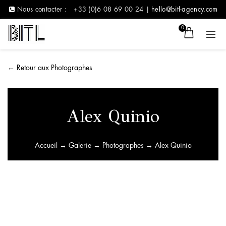
Nous contacter :
+33 (0)6 08 69 00 24 |
hello@bitl-agency.com
0
←
Retour aux Photographes
Alex Quinio
Accueil
→
Galerie
→
Photographes
→ Alex Quinio