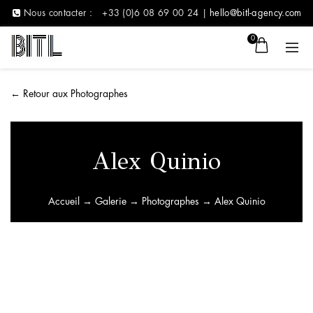
Nous contacter :
+33 (0)6 08 69 00 24 |
hello@bitl-agency.com
0
←
Retour aux Photographes
Alex Quinio
Accueil
→
Galerie
→
Photographes
→ Alex Quinio