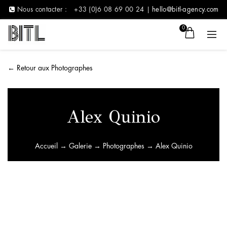
Nous contacter :
+33 (0)6 08 69 00 24 |
hello@bitl-agency.com
0
←
Retour aux Photographes
Alex Quinio
Accueil
→
Galerie
→
Photographes
→ Alex Quinio