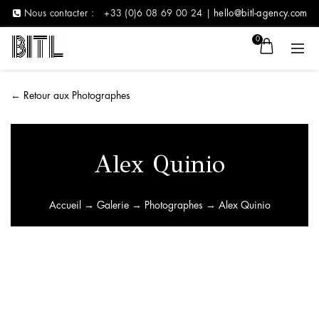
Nous contacter :
+33 (0)6 08 69 00 24 |
hello@bitl-agency.com
0
←
Retour aux Photographes
Alex Quinio
Accueil
→
Galerie
→
Photographes
→ Alex Quinio