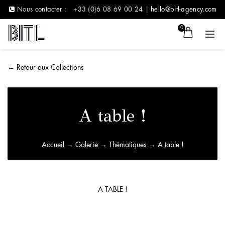
Nous contacter :
+33 (0)6 08 69 00 24 |
hello@bitl-agency.com
0
←
Retour aux Collections
A table !
Accueil
→
Galerie
→
Thématiques
→ A table !
A TABLE !