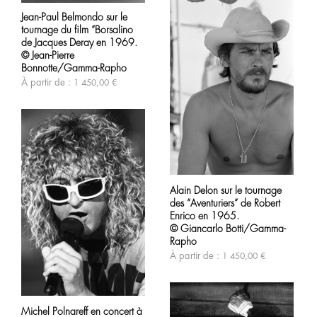
sur
produit
la
Jean-Paul Belmondo sur le
a
page
tournage du film “Borsalino
plusieurs
du
variations.
de Jacques Deray en 1969.
produit
Les
© Jean-Pierre
options
Bonnotte/Gamma-Rapho
peuvent
À partir de :
1 450,00
€
être
choisies
sur
la
page
du
produit
Ce
produit
Alain Delon sur le tournage
a
des “Aventuriers” de Robert
plusieurs
variations.
Enrico en 1965.
Les
© Giancarlo Botti/Gamma-
options
Rapho
peuvent
À partir de :
1 450,00
€
être
choisies
sur
Ce
la
produit
page
Michel Polnareff en concert à
a
du