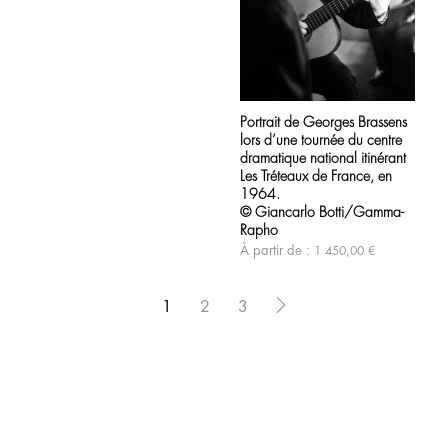
sur
la
page
du
produit
Ce
produit
Portrait de Georges Brassens
a
lors d’une tournée du centre
plusieurs
variations.
dramatique national itinérant
Les
Les Tréteaux de France, en
options
1964.
peuvent
© Giancarlo Botti/Gamma-
être
Rapho
choisies
À partir de :
1 450,00
€
sur
la
page
du
1
2
3
produit