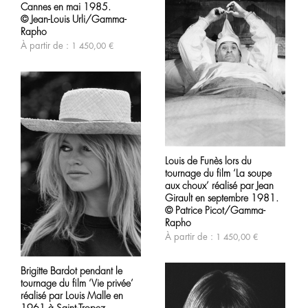
Cannes en mai 1985.
plusieurs
produit
variations.
© Jean-Louis Urli/Gamma-
Les
Rapho
options
À partir de :
1 450,00
€
peuvent
être
choisies
sur
la
page
du
produit
Ce
produit
Louis de Funès lors du
a
tournage du film ‘La soupe
plusieurs
variations.
aux choux’ réalisé par Jean
Les
Girault en septembre 1981.
options
© Patrice Picot/Gamma-
peuvent
Rapho
être
À partir de :
1 450,00
€
choisies
Ce
sur
produit
la
Brigitte Bardot pendant le
a
page
tournage du film ‘Vie privée’
plusieurs
du
variations.
produit
réalisé par Louis Malle en
Les
1961 à Saint-Tropez.