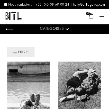
Nous contacter :
+33 (0)6 08 69 00 24 |
hello@bitl-agency.com
0
CATEGORIES
FILTRES