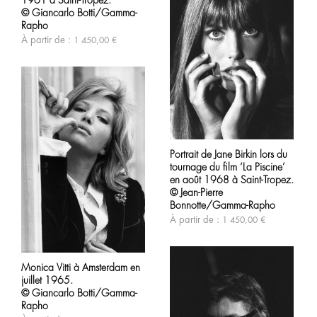
options
© Giancarlo Botti/Gamma-
peuvent
Rapho
être
À partir de :
1 450,00
€
choisies
sur
la
page
du
produit
Ce
produit
Portrait de Jane Birkin lors du
a
tournage du film ‘La Piscine’
plusieurs
variations.
en août 1968 à Saint-Tropez.
Les
© Jean-Pierre
options
Bonnotte/Gamma-Rapho
peuvent
À partir de :
1 450,00
€
être
choisies
sur
Ce
la
produit
Monica Vitti à Amsterdam en
page
a
juillet 1965.
du
plusieurs
produit
variations.
© Giancarlo Botti/Gamma-
Les
Rapho
options