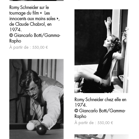
peuvent
produit
être
Romy Schneider sur le
a
choisies
tournage du film « Les
plusieurs
sur
variations.
innocents aux mains sales »,
la
Les
de Claude Chabrol, en
page
options
1974.
du
peuvent
produit
© Giancarlo Botti/Gamma-
être
Rapho
choisies
À partir de :
550,00
€
sur
la
page
du
produit
Ce
produit
Romy Schneider chez elle en
a
1974.
plusieurs
variations.
© Giancarlo Botti/Gamma-
Les
Rapho
options
À partir de :
550,00
€
peuvent
être
choisies
Ce