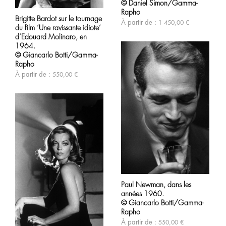
options
© Daniel Simon/Gamma-
Ce
peuvent
produit
Rapho
être
Brigitte Bardot sur le tournage
a
À partir de :
1 450,00
€
choisies
du film ‘Une ravissante idiote’
plusieurs
sur
variations.
d’Edouard Molinaro, en
la
Les
1964.
page
options
© Giancarlo Botti/Gamma-
du
peuvent
Rapho
produit
être
À partir de :
550,00
€
choisies
sur
la
page
du
produit
Ce
produit
Paul Newman, dans les
a
années 1960.
plusieurs
variations.
© Giancarlo Botti/Gamma-
Les
Rapho
options
À partir de :
550,00
€
Ce