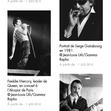
À partir de :
1 450,00
€
peuvent
être
choisies
sur
la
page
du
produit
Ce
produit
Portrait de Serge Gainsbourg
a
en 1981.
plusieurs
variations.
© Jean-Louis Urli/Gamma-
Les
Rapho
options
À partir de :
1 450,00
€
peuvent
être
Ce
choisies
produit
sur
Freddie Mercury, leader de
a
la
Queen, en concert à
plusieurs
page
variations.
l’Alcazar de Paris.
du
Les
produit
© Jean-Louis Urli/Gamma-
options
Rapho
peuvent
À partir de :
1 450,00
€
être
choisies