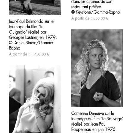
Les
dans les cuisines de son
options
restaurant préféré.
peuvent
© Keystone/Gamma-Rapho
Ce
être
produit
À partir de :
550,00
€
choisies
Jean-Paul Belmondo sur le
a
sur
tournage du film “Le
plusieurs
la
variations.
Guignolo” réalisé par
page
Les
Georges Lautner, en 1979.
du
options
© Daniel Simon/Gamma-
produit
peuvent
Rapho
être
À partir de :
1 450,00
€
choisies
sur
la
page
du
produit
Ce
produit
Catherine Deneuve sur le
a
tournage du film ‘Le Sauvage’
plusieurs
variations.
réalisé par Jean-Paul
Les
Rappeneau en juin 1975.