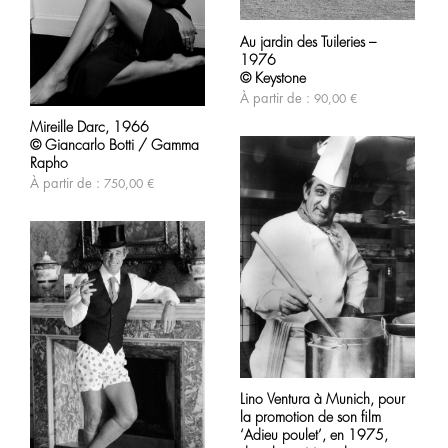
Ce
produit
Au jardin des Tuileries –
a
1976
plusieurs
variations.
© Keystone
Les
Ce
À partir de :
90,00
€
options
produit
peuvent
Mireille Darc, 1966
a
être
© Giancarlo Botti / Gamma
plusieurs
choisies
variations.
Rapho
sur
Les
À partir de :
750,00
€
la
options
page
peuvent
du
être
produit
choisies
sur
la
page
du
produit
Ce
produit
Lino Ventura à Munich, pour
a
la promotion de son film
plusieurs
variations.
‘Adieu poulet’, en 1975,